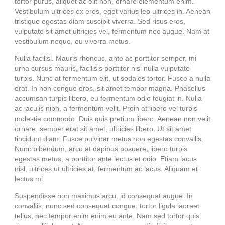
tortor purus, aliquet ac elit non, ornare elementum enim.
Vestibulum ultrices ex eros, eget varius leo ultrices in. Aenean
tristique egestas diam suscipit viverra. Sed risus eros,
vulputate sit amet ultricies vel, fermentum nec augue. Nam at
vestibulum neque, eu viverra metus.
Nulla facilisi. Mauris rhoncus, ante ac porttitor semper, mi
urna cursus mauris, facilisis porttitor nisi nulla vulputate
turpis. Nunc at fermentum elit, ut sodales tortor. Fusce a nulla
erat. In non congue eros, sit amet tempor magna. Phasellus
accumsan turpis libero, eu fermentum odio feugiat in. Nulla
ac iaculis nibh, a fermentum velit. Proin at libero vel turpis
molestie commodo. Duis quis pretium libero. Aenean non velit
ornare, semper erat sit amet, ultricies libero. Ut sit amet
tincidunt diam. Fusce pulvinar metus non egestas convallis.
Nunc bibendum, arcu at dapibus posuere, libero turpis
egestas metus, a porttitor ante lectus et odio. Etiam lacus
nisl, ultrices ut ultricies at, fermentum ac lacus. Aliquam et
lectus mi.
Suspendisse non maximus arcu, id consequat augue. In
convallis, nunc sed consequat congue, tortor ligula laoreet
tellus, nec tempor enim enim eu ante. Nam sed tortor quis