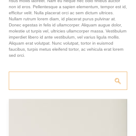
risus mollis laoreet. Nam eu neque nec odio finibus auctor
non id eros. Pellentesque a sapien elementum, tempor est id,
efficitur velit. Nulla placerat orci ac sem dictum ultrices.
Nullam rutrum lorem diam, id placerat purus pulvinar at.
Donec egestas in felis id ullamcorper. Aliquam augue dolor,
molestie ut turpis vel, ultricies ullamcorper massa. Vestibulum
imperdiet libero id ante vestibulum, vel varius ligula mollis.
Aliquam erat volutpat. Nunc volutpat, tortor in euismod
faucibus, turpis metus eleifend tortor, ac vehicula erat lorem
sed orci.