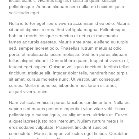
lectus blandit. Vivamus sagittis massa at quam suscipit
pellentesque. Aenean aliquam sem nulla, eu tincidunt justo
sollicitudin eget.
Nulla id tortor eget libero viverra accumsan id eu odio. Mauris
sit amet dignissim eros. Sed vel ligula magna. Pellentesque
habitant morbi tristique senectus et netus et malesuada
fames ac turpis egestas. Mauris ante ante, eleifend eu turpis
sed, semper laoreet odio. Phasellus rutrum metus at odio
porta, et malesuada ipsum molestie. Sed non purus aliquam
tellus aliquet aliquet. Donec libero quam, feugiat ut viverra et,
feugiat eget sapien. Quisque vel ligula tincidunt, facilisis tellus
tincidunt, tristique elit. Integer dolor felis, hendrerit nec turpis
sit amet, cursus molestie nunc. Ut vestibulum consequat
cursus. Morbi mauris ex, bibendum nec lorem sit amet,
aliquet viverra enim.
Nam vehicula vehicula purus faucibus condimentum. Nulla eu
sapien sed mauris posuere imperdiet vitae vitae velit. Fusce
pellentesque massa ligula, eu aliquet arcu ultricies ut. Fusce
aliquet laoreet justo non interdum. Nullam rutrum metus in
eros sodales vulputate. Praesent tincidunt suscipit
consectetur. Mauris tempus vel lectus eget finibus. Curabitur